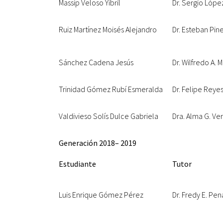
Massip Veloso Yibril
Dr. Sergio Lóp
Ruiz Martínez Moisés Alejandro
Dr. Esteban Pin
Sánchez Cadena Jesús
Dr. Wilfredo A.
Trinidad Gómez Rubí Esmeralda
Dr. Felipe Reyes
Valdivieso Solís Dulce Gabriela
Dra. Alma G. V
Generación 2018– 2019
Estudiante
Tutor
Luis Enrique Gómez Pérez
Dr. Fredy E. Pe