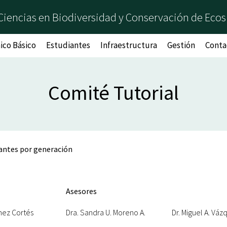
Ciencias en Biodiversidad y Conservación de Ecos
co Básico
Estudiantes
Infraestructura
Gestión
Conta
Comité Tutorial
iantes por generación
Asesores
chez Cortés
Dra. Sandra U. Moreno A.
Dr. Miguel A. Váz