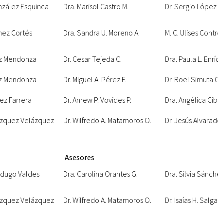
nzález Esquinca
Dra. Marisol Castro M.
Dr. Sergio López
chez Cortés
Dra. Sandra U. Moreno A.
M. C. Ulises Contr
ez Mendonza
Dr. Cesar Tejeda C.
Dra. Paula L. En
ez Mendonza
Dr. Miguel A. Pérez F.
Dr. Roel Simuta C
rez Farrera
Dr. Anrew P. Vovides P.
Dra. Angélica Cibr
lázquez Velázquez
Dr. Wilfredo A. Matamoros O.
Dr. Jesús Alvarad
Asesores
rdugo Valdes
Dra. Carolina Orantes G.
Dra. Silvia Sánch
lázquez Velázquez
Dr. Wilfredo A. Matamoros O.
Dr. Isaías H. Salg