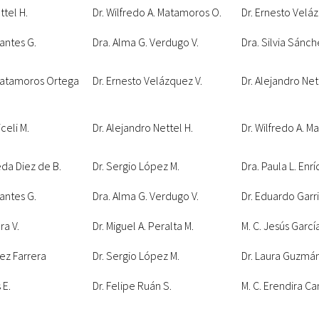
ttel H.
Dr. Wilfredo A. Matamoros O.
Dr. Ernesto Velá
antes G.
Dra. Alma G. Verdugo V.
Dra. Silvia Sánch
 Matamoros Ortega
Dr. Ernesto Velázquez V.
Dr. Alejandro Net
celi M.
Dr. Alejandro Nettel H.
Dr. Wilfredo A. 
eda Diez de B.
Dr. Sergio López M.
Dra. Paula L. Enr
antes G.
Dra. Alma G. Verdugo V.
Dr. Eduardo Garr
ra V.
Dr. Miguel A. Peralta M.
M. C. Jesús Garcí
rez Farrera
Dr. Sergio López M.
Dr. Laura Guzmá
 E.
Dr. Felipe Ruán S.
M. C. Erendira Ca