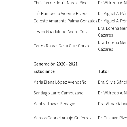
Christian de Jesús Narcia Rico
Dr. Wilfredo A.
Luís Humberto Vicente Rivera
Dr. Miguel A. Pé
Celeste Amaranta Palma González
Dr. Miguel A. Pé
Dra. Lorena Me
Jesica Guadalupe Acero Cruz
Cázares
Dra. Lorena Me
Carlos Rafael De la Cruz Corzo
Cázares
Generación 2020– 2021
Estudiante
Tutor
María Elena López Avendaño
Dra. Silvia Sán
Santiago Larre Campuzano
Dr. Wilfredo A.
Maritza Tawas Penagos
Dra. Alma Gabr
Marcos Gabriel Araujo Gutiérrez
Dr. Gustavo Riv