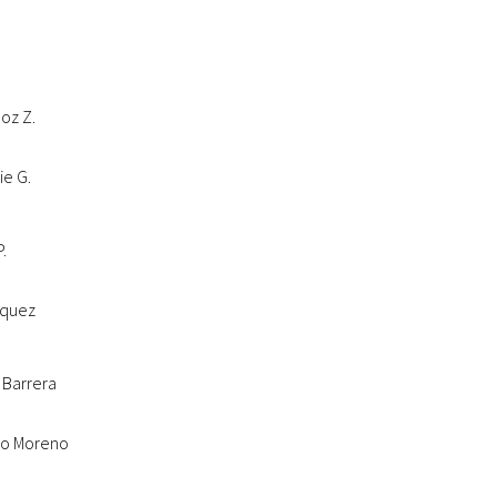
ñoz Z.
ie G.
P.
zquez
 Barrera
tro Moreno