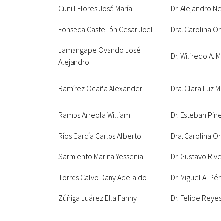
Cunill Flores José María
Dr. Alejandro Ne
Fonseca Castellón Cesar Joel
Dra. Carolina Or
Jamangape Ovando José
Dr. Wilfredo A.
Alejandro
Ramírez Ocaña Alexander
Dra. Clara Luz Mi
Ramos Arreola William
Dr. Esteban Pin
Ríos García Carlos Alberto
Dra. Carolina Or
Sarmiento Marina Yessenia
Dr. Gustavo Rive
Torres Calvo Dany Adelaido
Dr. Miguel A. Pé
Zúñiga Juárez Ella Fanny
Dr. Felipe Reyes