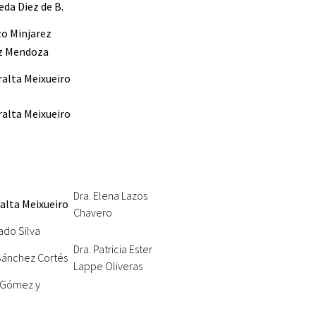
eda Diez de B.
zo Minjarez
ez Mendoza
ralta Meixueiro
ralta Meixueiro
Dra. Elena Lazos
alta Meixueiro
Chavero
ado Silva
Dra. Patricia Ester
 Sánchez Cortés
Lappe Oliveras
o Gómez y