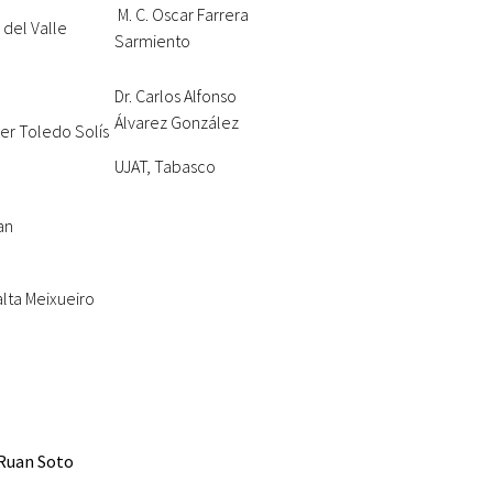
M. C. Oscar Farrera
del Valle
Sarmiento
Dr. Carlos Alfonso
Álvarez González
ier Toledo Solís
UJAT, Tabasco
an
alta Meixueiro
 Ruan Soto