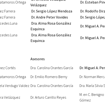
 Matamoros Ortega
Dr. Esteban Pin
Velázquez
rez Farrera
Dr. Sergio López Mendoza
Dr. Rodolfo Dir
rez Farrera
Dr. Andre Peter Vovides
Dr. Sergio Lóp
rcedes Luna
Dra. Alma Rosa González
Dr.
Miguel A. Pe
Esquinca
rcedes Luna
Dra. Alma Rosa González
Dr.
Miguel A. Pe
Esquinca
Asesores
chez Cortés
Dra. Carolina Orantes García
Dr.
Miguel A. Per
 Matamoros Ortega
Dr. Emilio Romero Berny
Dr. Norman Merc
iela Verdugo Valdez
Dra. Carolina Orantes García
Dra. María Silvia
M. en C. Benign
era Velázquez
Dr. Arturo Carrillo Reyes
Gómez