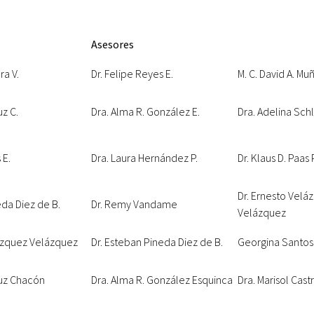
Asesores
ra V.
Dr. Felipe Reyes E.
M. C. David A. Mu
uz C.
Dra. Alma R. González E.
Dra. Adelina Schl
 E.
Dra. Laura Hernández P.
Dr. Klaus D. Paas 
Dr. Ernesto Velá
eda Diez de B.
Dr. Remy Vandame
Velázquez
lázquez Velázquez
Dr. Esteban Pineda Diez de B.
Georgina Santos
Cruz Chacón
Dra. Alma R. González Esquinca
Dra. Marisol Cas