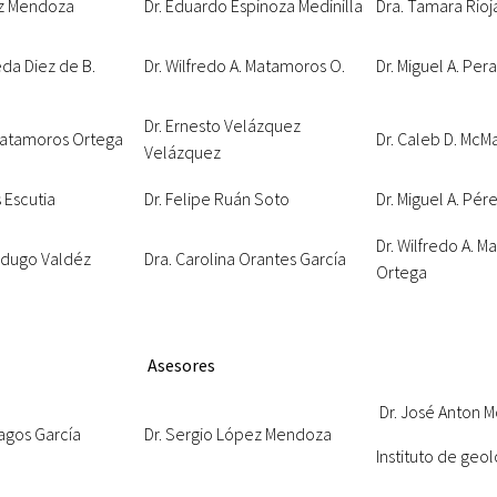
ez Mendoza
Dr. Eduardo Espinoza Medinilla
Dra. Tamara Rioj
eda Diez de B.
Dr. Wilfredo A. Matamoros O.
Dr. Miguel A. Per
Dr. Ernesto Velázquez
 Matamoros Ortega
Dr. Caleb D. McM
Velázquez
 Escutia
Dr. Felipe Ruán Soto
Dr. Miguel A. Pér
Dr. Wilfredo A. 
erdugo Valdéz
Dra. Carolina Orantes García
Ortega
Asesores
Dr. José Anton 
nagos García
Dr. Sergio López Mendoza
Instituto de geo