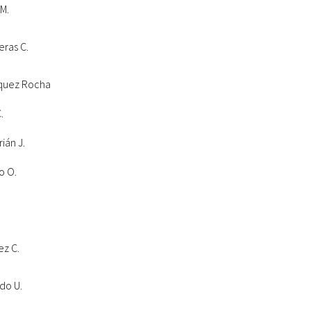
 M.
eras C.
ríquez Rocha
.
ián J.
o O.
ez C.
ado U.