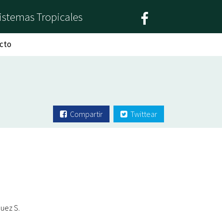
istemas Tropicales
cto
Compartir
Twittear
quez S.