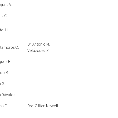
zquez V.
ez C.
tel H.
Dr. Antonio M.
Matamoros O.
Velázquez Z.
íquez R.
ido R.
a G.
n Dávalos
no C.
Dra. Gillian Newell