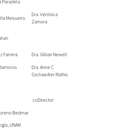
a Paradela
Dra. Verónica
alta Meixueiro
Zamora
ahan
ez Farrera
Dra. Gillian Newell
Matamoros
Dra. Anne C.
Gschaedler Mathis
coDirector
Moreno Bedmar
logía, UNAM