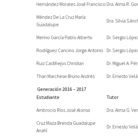
Hernández Morales José Francisco
Dra. Alma R. Go
Méndez De La Cruz María
Dra. Silvia Sán
Guadalupe
Merino García Pablo Alberto
Dr. Sergio Lóp
Rodríguez Cancino Jorge Antonio
Dr. Sergio Lóp
Ruiz Castillejos Christian
Dr. Miguel A. Pé
Than Marchese Bruno Andrés
Dr. Ernesto Ve
Generación 2016 – 2017
Estudiante
Tutor
Ambrocio Ríos José Alonso
Dra. Alma G. Ve
Cruz Maza Brenda Guadalupe
Dr. Ernesto Ve
Anahí