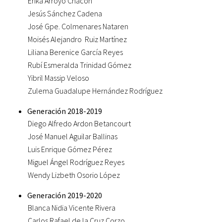
Erika Arroyo Chacón
Jesús Sánchez Cadena
José Gpe. Colmenares Nataren
Moisés Alejandro Ruiz Martínez
Liliana Berenice García Reyes
Rubí Esmeralda Trinidad Gómez
Yibril Massip Veloso
Zulema Guadalupe Hernández Rodríguez
Generación 2018-2019
Diego Alfredo Ardon Betancourt
José Manuel Aguilar Ballinas
Luis Enrique Gómez Pérez
Miguel Ángel Rodríguez Reyes
Wendy Lizbeth Osorio López
Generación 2019-2020
Blanca Nidia Vicente Rivera
Carlos Rafael de la Cruz Corzo