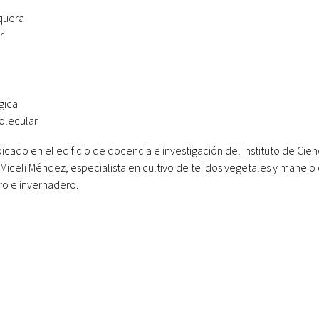
squera
r
gica
Molecular
icado en el edificio de docencia e investigación del Instituto de Cienc
Miceli Méndez, especialista en cultivo de tejidos vegetales y manejo 
ro e invernadero.