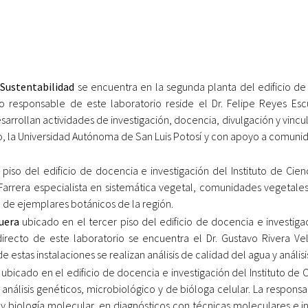
 Sustentabilidad
se encuentra en la segunda planta del edificio de 
o responsable de este laboratorio reside el Dr. Felipe Reyes Es
esarrollan actividades de investigación, docencia, divulgación y vincu
 la Universidad Autónoma de San Luis Potosí y con apoyo a comunida
 piso del edificio de docencia e investigación del Instituto de Cien
Farrera especialista en sistemática vegetal, comunidades vegetales 
io de ejemplares botánicos de la región.
uera
ubicado en el tercer piso del edificio de docencia e investigac
irecto de este laboratorio se encuentra el Dr. Gustavo Rivera Velá
 estas instalaciones se realizan análisis de calidad del agua y análi
ubicado en el edificio de docencia e investigación del Instituto de C
análisis genéticos, microbiológico y de bióloga celular. La responsab
 y biología molecular, en diagnósticos con técnicas moleculares e i