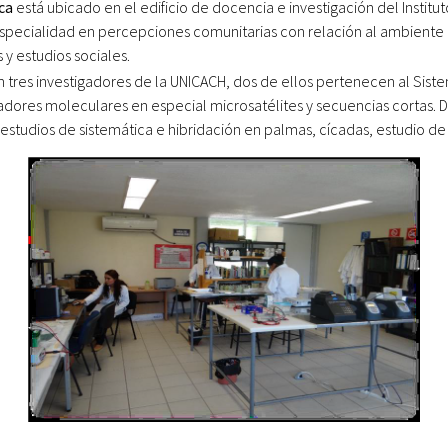
ca
está ubicado en el edificio de docencia e investigación del Institut
 especialidad en percepciones comunitarias con relación al ambiente 
 y estudios sociales.
n tres investigadores de la UNICACH, dos de ellos pertenecen al Siste
adores moleculares en especial microsatélites y secuencias cortas. D
en estudios de sistemática e hibridación en palmas, cícadas, estudio